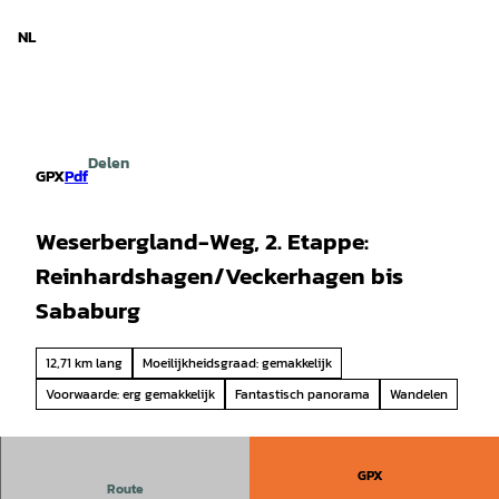
d Nedersaksen
T
o
NL
Zoeken
Menu
c
o
n
t
e
Delen
n
GPX
Pdf
t
Weserbergland-Weg, 2. Etappe:
Reinhardshagen/Veckerhagen bis
Sababurg
12,71 km lang
Moeilijkheidsgraad: gemakkelijk
Voorwaarde: erg gemakkelijk
Fantastisch panorama
Wandelen
GPX
Route