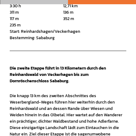
3:30 h
12,71 km
311 m
136 m
117 m
352 m
235 m
Start: Reinhardshagen/Veckerhagen
Bestemming: Sababurg
Die zweite Etappe führt in 13 Kilometern durch den
Reinhardswald von Veckerhagen bis zum
Dornröschenschloss Sababurg.
Die knapp 13 km des zweiten Abschnittes des
Weserbergland-Weges führen hier weiterhin durch den
Reinhardswald und an dessen Rande über Wiesen und
Weiden hinein in das Olbetal. Hier wartet auf den Wanderer
ein prächtiger, dichter Waldbestand und hohe Adlerfarne.
Diese einzigartige Landschaft lädt zum Eintauchen in die
Natur ein. Ziel dieser Etappe ist die sagenumwobene