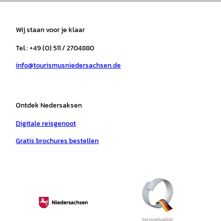
s
c
k
u
a
n
t
e
t
T
t
t
a
b
o
u
s
e
Wij staan voor je klaar
g
o
k
b
a
r
r
o
e
p
e
Tel.: +49 (0) 511 / 2704880
a
k
p
s
info@tourismusniedersachsen.de
m
t
Ontdek Nedersaksen
Digitale reisgenoot
Gratis brochures bestellen