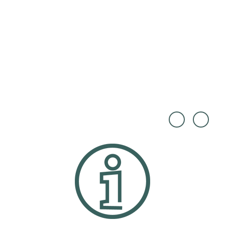
Touri
DZT,
smus
Franc
Marke
esco
ting
Carov
Niede
illano
rsach
|
sen G
CC0
mbH,
Franc
esco
Carov
illano
|
CC0