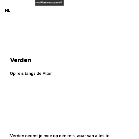
d Nedersaksen
T
© Stadtarchiv Verden, Deutsches Pferdemuseum e.V.
o
NL
Zoeken
Menu
c
o
n
t
e
n
t
Verden
Op reis langs de Aller
Verden neemt je mee op een reis, waar van alles te