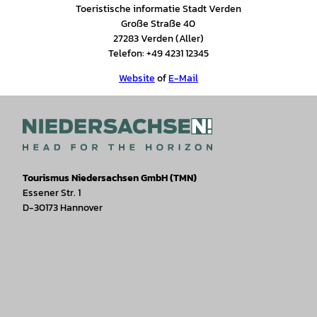
Toeristische informatie Stadt Verden
Große Straße 40
27283 Verden (Aller)
Telefon: +49 4231 12345
Website
of
E-Mail
Tourismus Niedersachsen GmbH (TMN)
Essener Str. 1
D-30173 Hannover
I
F
T
Y
W
P
n
a
i
o
h
i