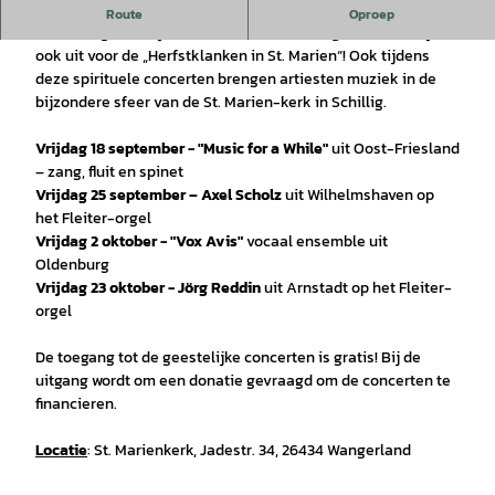
Het klinkt herfstachtig in de St. Marienkerk in Schillig!
Route
Oproep
Naast de geestelijke zomerconcerten nodigt de kerk dit jaar
ook uit voor de „Herfstklanken in St. Marien“! Ook tijdens
deze spirituele concerten brengen artiesten muziek in de
bijzondere sfeer van de St. Marien-kerk in Schillig.
Vrijdag 18 september - "Music for a While"
uit Oost-Friesland
– zang, fluit en spinet
Vrijdag 25 september – Axel Scholz
uit Wilhelmshaven op
het Fleiter-orgel
Vrijdag 2 oktober - "Vox Avis"
vocaal ensemble uit
Oldenburg
Vrijdag 23 oktober - Jörg Reddin
uit Arnstadt op het Fleiter-
orgel
De toegang tot de geestelijke concerten is gratis! Bij de
uitgang wordt om een donatie gevraagd om de concerten te
financieren.
Locatie
: St. Marienkerk, Jadestr. 34, 26434 Wangerland