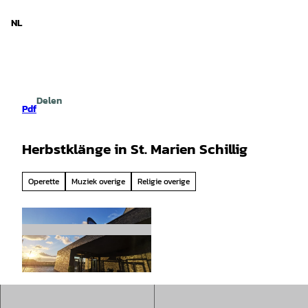
d Nedersaksen
T
o
NL
Zoeken
Menu
c
o
n
t
e
Delen
n
Pdf
t
Herbstklänge in St. Marien Schillig
Operette
Muziek overige
Religie overige
© St. Marien Wangerland |
CC-BY-SA