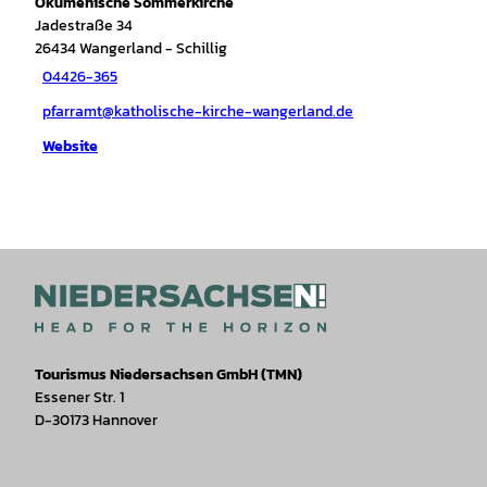
Ökumenische Sommerkirche
Jadestraße 34
26434
Wangerland
- Schillig
04426-365
pfarramt@katholische-kirche-wangerland.de
Website
Tourismus Niedersachsen GmbH (TMN)
Essener Str. 1
D-30173 Hannover