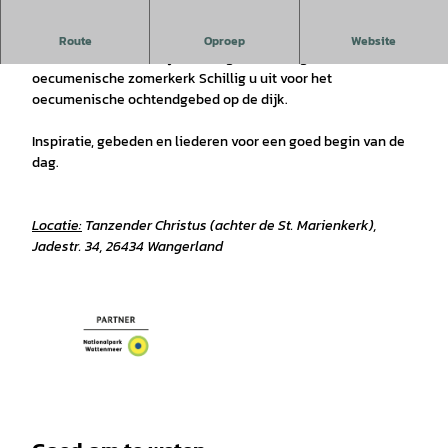
Samen de dag beginnen – en dat in de open lucht
Route
Oproep
Website
In de zomermaanden juli en augustus nodigt de
oecumenische zomerkerk Schillig u uit voor het
oecumenische ochtendgebed op de dijk.
Inspiratie, gebeden en liederen voor een goed begin van de
dag.
Locatie:
Tanzender Christus (achter de St. Marienkerk),
Jadestr. 34, 26434 Wangerland