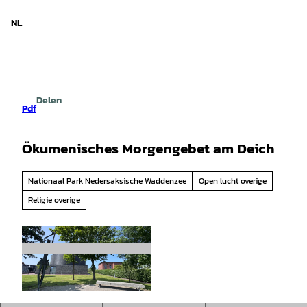
d Nedersaksen
T
o
NL
Zoeken
Menu
c
o
n
t
e
Delen
n
Pdf
t
Ökumenisches Morgengebet am Deich
Nationaal Park Nedersaksische Waddenzee
Open lucht overige
Religie overige
© Fabian Thomas |
CC-BY-SA