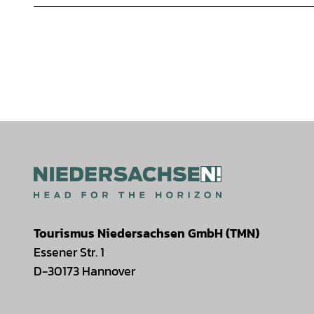
Tourismus Niedersachsen GmbH (TMN)
Essener Str. 1
D-30173 Hannover