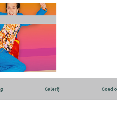
ng
Galerij
Goed o