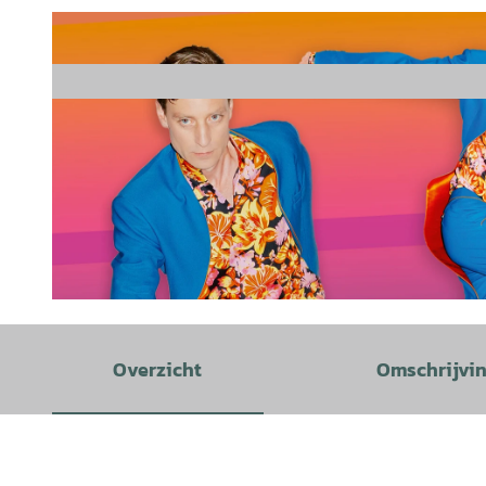
© Beto Ruiz Alonso |
CC-BY
Overzicht
Omschrijvi