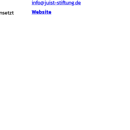
info@juist-stiftung.de
Website
nsetzt