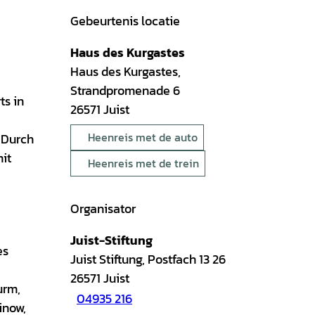
Gebeurtenis locatie
Haus des Kurgastes
Haus des Kurgastes,
Strandpromenade 6
ts in
26571
Juist
Heenreis met de auto
 Durch
it
Heenreis met de trein
Organisator
Juist-Stiftung
es
Juist Stiftung, Postfach 13 26
26571
Juist
urm,
04935 216
inow,