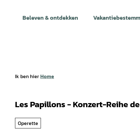
T
o
Beleven & ontdekken
Vakantiebestemm
c
o
n
t
e
n
t
Ik ben hier
Home
Les Papillons - Konzert-Reihe de
Operette