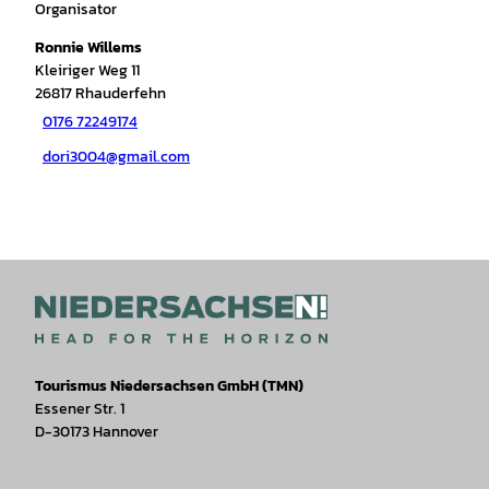
Organisator
Ronnie Willems
Kleiriger Weg 11
26817
Rhauderfehn
0176 72249174
dori3004@gmail.com
Tourismus Niedersachsen GmbH (TMN)
Essener Str. 1
D-30173 Hannover