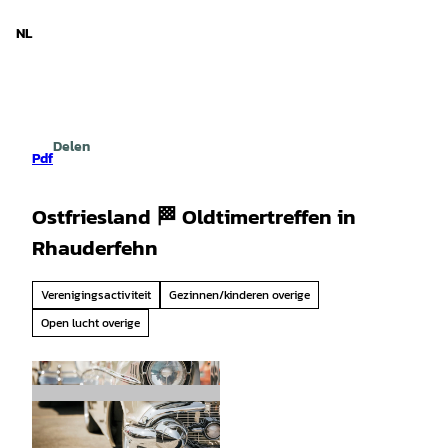
d Nedersaksen
T
o
NL
Zoeken
Menu
c
o
n
t
e
Delen
n
Pdf
t
Ostfriesland 🏁 Oldtimertreffen in
Rhauderfehn
Verenigingsactiviteit
Gezinnen/kinderen overige
Open lucht overige