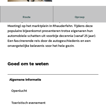
© Canva | AI-geoptimaliseerd |
CC-BY-SA
Houden jullie van oldtimers?
Route
Oproep
Kom dan gerust naar de oldtimerbijeenkomst (Charity-
Meeting) op het marktplein in Rhauderfehn. Tijdens deze
populaire bijeenkomst presenteren trotse eigenaren hun
automobiele schatten uit voorbije decennia (vanaf 25 jaar).
Een fascinerende reis door de autogeschiedenis en een
onvergetelijke belevenis voor het hele gezin.
Goed om te weten
Algemene informatie
Openlucht
Toeristisch evenement