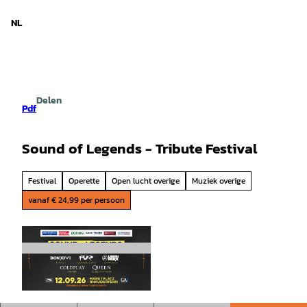
d Nedersaksen
T
o
NL
Zoeken
Menu
c
o
n
t
e
Delen
n
Pdf
t
Sound of Legends - Tribute Festival
Festival
Operette
Open lucht overige
Muziek overige
vanaf € 24,99 per persoon
© Boese Events, Maik Böse |
CC0