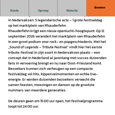
Boeken
Vier dit hoogtepunt samen met ons!
Route
Oproep
Website
„Sound of Legends – Tribute Festival“ beleeft zijn première
in Nedersaksen: 5 legendarische acts – 1 grote festivaldag
op het marktplein van Rhauderfehn
Rhauderfehn krijgt een nieuw openlucht-hoogtepunt: Op 12
september 2026 verandert het marktplein van Rhauderfehn
in een groot podium voor rock- en popgeschiedenis. Met het
„Sound of Legends – Tribute Festival“ vindt hier het eerste
tribute-festival in zijn soort in Nedersaksen plaats – een
concept dat in Nederland al jarenlang met succes duizenden
fans in vervoering brengt en nu naar Oost-Friesland komt.
Bezoekers kunnen zich verheugen op een compacte
festivaldag vol hits, kippenvelmomenten en echte live-
energie. Er worden duizenden bezoekers verwacht die
samen feesten, meezingen en dansen op de grootste
nummers van meerdere generaties.
De deuren gaan om 15:00 uur open, het festivalprogramma
loopt tot 24:00 uur.