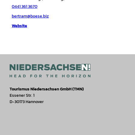
0441 361 3670
bertram@boese.biz
Website
Tourismus Niedersachsen GmbH (TMN)
Essener Str. 1
D-30173 Hannover