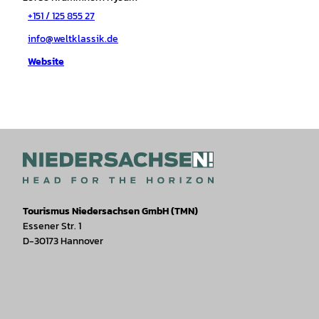
+151 / 125 855 27
info@weltklassik.de
Website
Tourismus Niedersachsen GmbH (TMN)
Essener Str. 1
D-30173 Hannover