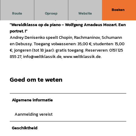
Boeken
"Wereldklasse op de piano!" vindt elke laatste zaterdag van
Route
Oproep
Website
de maand om 17.00 uur plaats in Rysum.
"Wereldklasse op de piano – Wolfgang Amadeus Mozart. Een
portret. !"
Andrey Denisenko speelt Chopin, Rachmaninov, Schumann
en Debussy. Toegang volwassenen: 35,00 €; studenten: 15,00
€; jongeren (tot 18 jaar): gratis toegang. Reserveren: 0151 125
855 27, info@weltklassik.de, www.weltklassik.de.
Goed om te weten
Algemene informatie
Aanmelding vereist
Geschiktheid