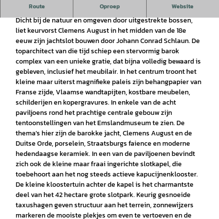
Route
Oproep
Website
De ster in Emsland
Dicht bij de natuur en omgeven door uitgestrekte bossen,
liet keurvorst Clemens August in het midden van de 18e
eeuw zijn jachtslot bouwen door Johann Conrad Schlaun. De
toparchitect van die tijd schiep een stervormig barok
complex van een unieke gratie, dat bijna volledig bewaard is
gebleven, inclusief het meubilair. In het centrum troont het
kleine maar uiterst magnifieke paleis zijn behangpapier van
Franse zijde, Vlaamse wandtapijten, kostbare meubelen,
schilderijen en kopergravures. In enkele van de acht
paviljoens rond het prachtige centrale gebouw zijn
tentoonstellingen van het Emslandmuseum te zien. De
thema's hier zijn de barokke jacht, Clemens August en de
Duitse Orde, porselein, Straatsburgs faience en moderne
hedendaagse keramiek. In een van de paviljoenen bevindt
zich ook de kleine maar fraai ingerichte slotkapel, die
toebehoort aan het nog steeds actieve kapucijnenklooster.
De kleine kloostertuin achter de kapel is het charmantste
deel van het 42 hectare grote slotpark. Keurig gesnoeide
taxushagen geven structuur aan het terrein, zonnewijzers
markeren de mooiste plekjes om even te vertoeven en de