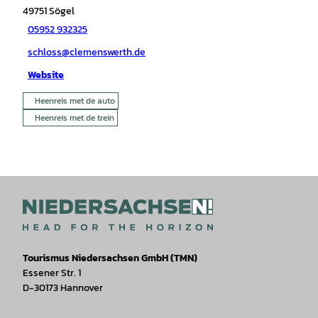
49751
Sögel
05952 932325
schloss@clemenswerth.de
Website
Heenreis met de auto
Heenreis met de trein
Tourismus Niedersachsen GmbH (TMN)
Essener Str. 1
D-30173 Hannover