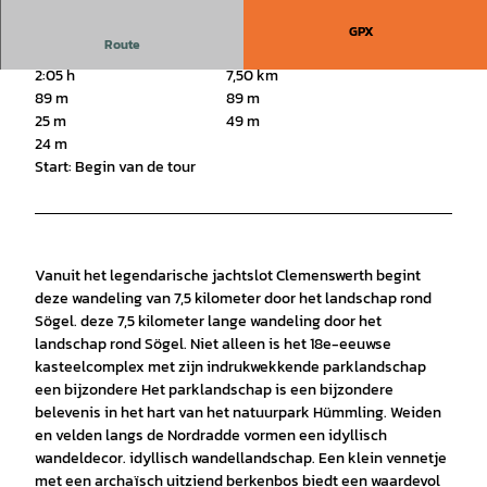
GPX
Route
2:05 h
7,50 km
89 m
89 m
25 m
49 m
24 m
Start: Begin van de tour
Vanuit het legendarische jachtslot Clemenswerth begint
deze wandeling van 7,5 kilometer door het landschap rond
Sögel. deze 7,5 kilometer lange wandeling door het
landschap rond Sögel. Niet alleen is het 18e-eeuwse
kasteelcomplex met zijn indrukwekkende parklandschap
een bijzondere Het parklandschap is een bijzondere
belevenis in het hart van het natuurpark Hümmling. Weiden
en velden langs de Nordradde vormen een idyllisch
wandeldecor. idyllisch wandellandschap. Een klein vennetje
met een archaïsch uitziend berkenbos biedt een waardevol