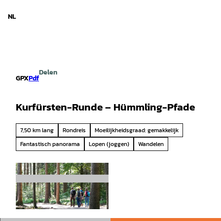
d Nedersaksen
T
o
NL
Zoeken
Menu
c
o
n
t
e
Delen
n
GPX
Pdf
t
Kurfürsten-Runde – Hümmling-Pfade
7,50 km lang
Rondreis
Moeilijkheidsgraad: gemakkelijk
Fantastisch panorama
Lopen (joggen)
Wandelen
© Naturpark Hümmling |
CC-BY-SA