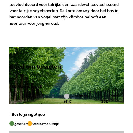
toevluchtsoord voor talrijke een waardevol toevluchtsoord
voor talrijke vogelsoorten. De korte omweg door het bos in
het noorden van Sögel met zijn klimbos belooft een
avontuur voor jong en oud.
Goed om te weten
Soorten wegdek
Onbekend
Asfalt
(61%)
(39%)
© Emsland Tourismus |
CC-BY-SA
Beste jaargetijde
geschikt
weersafhankelijk