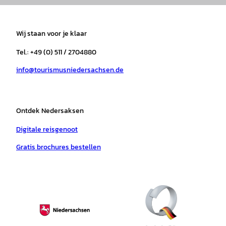
s
c
k
u
a
n
t
e
t
T
t
t
a
b
o
u
s
e
Wij staan voor je klaar
g
o
k
b
a
r
r
o
e
p
e
Tel.: +49 (0) 511 / 2704880
a
k
p
s
info@tourismusniedersachsen.de
m
t
Ontdek Nedersaksen
Digitale reisgenoot
Gratis brochures bestellen