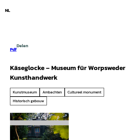
d Nedersaksen
T
o
NL
Zoeken
Menu
c
o
n
t
e
Delen
n
Pdf
t
Käseglocke – Museum für Worpsweder
Kunsthandwerk
Kunstmuseum
Ambachten
Cultureel monument
Historisch gebouw