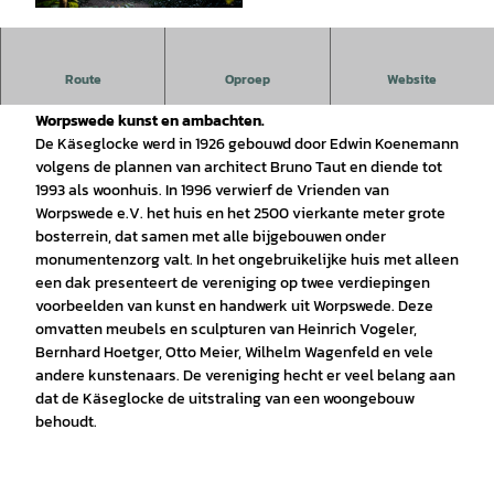
© Karsten Schöpfer |
CC-BY-SA
Een ronde huis van de schrijver en 1e Worpswede reisleider
Route
Oproep
Website
Edwin Koenemann, dat nu dienst doet als museum voor
Worpswede kunst en ambachten.
De Käseglocke werd in 1926 gebouwd door Edwin Koenemann
volgens de plannen van architect Bruno Taut en diende tot
1993 als woonhuis. In 1996 verwierf de Vrienden van
Worpswede e.V. het huis en het 2500 vierkante meter grote
bosterrein, dat samen met alle bijgebouwen onder
monumentenzorg valt. In het ongebruikelijke huis met alleen
een dak presenteert de vereniging op twee verdiepingen
voorbeelden van kunst en handwerk uit Worpswede. Deze
omvatten meubels en sculpturen van Heinrich Vogeler,
Bernhard Hoetger, Otto Meier, Wilhelm Wagenfeld en vele
andere kunstenaars. De vereniging hecht er veel belang aan
dat de Käseglocke de uitstraling van een woongebouw
behoudt.