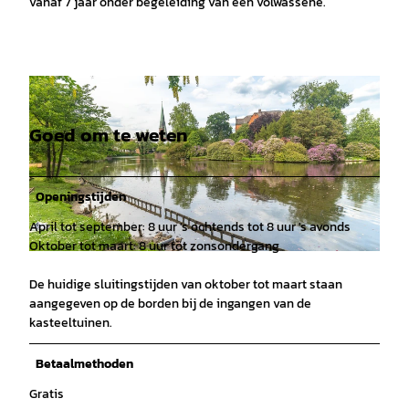
vanaf 7 jaar onder begeleiding van een volwassene.
Goed om te weten
Openingstijden
April tot september: 8 uur 's ochtends tot 8 uur 's avonds
Oktober tot maart: 8 uur tot zonsondergang
© CC0, Version 1.0, Mario Dirks |
CC0
De huidige sluitingstijden van oktober tot maart staan
aangegeven op de borden bij de ingangen van de
kasteeltuinen.
Betaalmethoden
Gratis