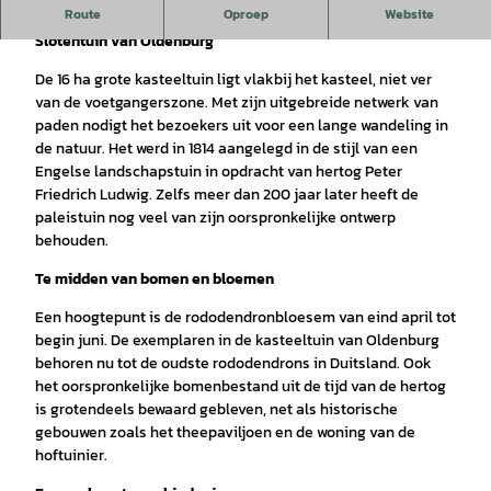
Het groene hart in het midden van Oldenburg
Route
Oproep
Website
Slotentuin van Oldenburg
De 16 ha grote kasteeltuin ligt vlakbij het kasteel, niet ver
van de voetgangerszone. Met zijn uitgebreide netwerk van
paden nodigt het bezoekers uit voor een lange wandeling in
de natuur. Het werd in 1814 aangelegd in de stijl van een
Engelse landschapstuin in opdracht van hertog Peter
Friedrich Ludwig. Zelfs meer dan 200 jaar later heeft de
paleistuin nog veel van zijn oorspronkelijke ontwerp
behouden.
Te midden van bomen en bloemen
Een hoogtepunt is de rododendronbloesem van eind april tot
begin juni. De exemplaren in de kasteeltuin van Oldenburg
behoren nu tot de oudste rododendrons in Duitsland. Ook
het oorspronkelijke bomenbestand uit de tijd van de hertog
is grotendeels bewaard gebleven, net als historische
gebouwen zoals het theepaviljoen en de woning van de
hoftuinier.