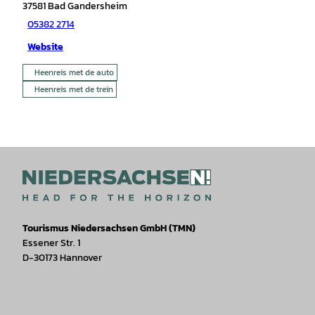
37581
Bad Gandersheim
05382 2714
Website
Heenreis met de auto
Heenreis met de trein
Tourismus Niedersachsen GmbH (TMN)
Essener Str. 1
D-30173 Hannover