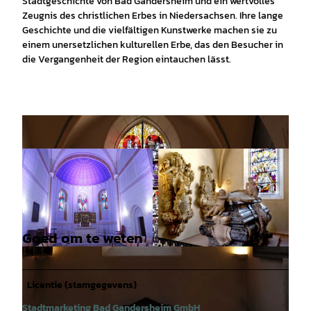
Stadtgeschichte von Bad Gandersheim und ein wertvolles
Zeugnis des christlichen Erbes in Niedersachsen. Ihre lange
Geschichte und die vielfältigen Kunstwerke machen sie zu
einem unersetzlichen kulturellen Erbe, das den Besucher in
die Vergangenheit der Region eintauchen lässt.
Goed om te weten
© Stadt Bad Gandersheim B. Hötzel |
CC-BY
© Stadt Bad Gandersheim B. Hötzel |
CC-BY
Licentie (stamgegevens)
Stadtmarketing Bad Gandersheim GmbH