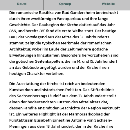
Stiftskirche Bad Gandersheim
Route
Oproep
Website
Die romanische Basilika von Bad Gandersheim beeindruckt
durch ihren zweitürmigen Westquerbau und ihre lange
Geschichte. Der Baubeginn der Kirche datiert auf das Jahr
856, und bereits 881 fand die erste Weihe statt. Der heutige
Bau, der vorwiegend aus der Mitte des 12. Jahrhunderts
stammt, zeigt die typischen Merkmale der romanischen
Architektur, wobei im Laufe der Zeit mehrere gotische
Erweiterungen hinzukamen. Besonders hervorzuheben sind
die gotischen Seitenkapellen, die im 14. und 15. Jahrhundert
an das Gebäude angefügt wurden und der Kirche ihren
heutigen Charakter verleihen.
Die Ausstattung der Kirche ist reich an bedeutenden
Kunstwerken und historischen Relikten. Das Stifterbildnis
des Sachsenherzogs Liudolf aus dem 13. Jahrhundert stellt
einen der bedeutendsten Fürsten des Mittelalters dar,
dessen Familie eng mit der Geschichte der Region verknüpft
ist. Ein weiteres Highlight ist der Marmorsarkophag der
Fürstäbtissin Elisabeth Ernestine Antonie von Sachsen-
Meiningen aus dem 18. Jahrhundert, der in der Kirche ihre