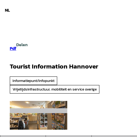
d Nedersaksen
T
o
NL
Zoeken
Menu
c
o
n
t
e
Delen
n
Pdf
t
Tourist Information Hannover
Informatiepunt/Infopunkt
Vrijetijdsinfrastructuur, mobiliteit en service overige
© HMTG |
CC0