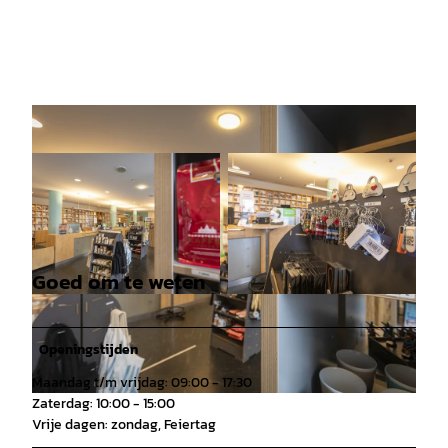
Goed om te weten
© HMTG |
CC0
© HMTG |
CC0
Openingstijden
Maandag t/m vrijdag: 09:00 - 17:30
Zaterdag: 10:00 - 15:00
© HMTG |
CC0
Vrije dagen: zondag, Feiertag