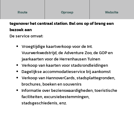
Uitgebreide service voor je bezoek aan Hannover is
Route
Oproep
Website
beschikbaar in het Tourist Information Centre, direct
tegenover het centraal station. Bel ons op of breng een
bezoek aan
De service omvat:
Vroegtijdige kaartverkoop voor de Int.
Vuurwerkwedstrijd, de Adventure Zoo, de GOP en
jaarkaarten voor de Herrenhausen Tuinen
Verkoop van kaarten voor stadsrondleidingen
Dagelijkse accommodatieservice bij aankomst
Verkoop van HannoverCards, stadsplattegronden,
brochures, boeken en souvenirs
Informatie over bezienswaardigheden, toeristische
faciliteiten, excursiebestemmingen,
stadsgeschiedenis, enz.