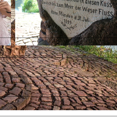
© Hann. Münden Marketing GmbH |
CC0