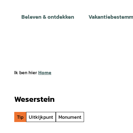
T
o
Beleven & ontdekken
Vakantiebestemm
c
o
n
t
e
n
t
Ik ben hier
Home
Weserstein
Tip
Uitkijkpunt
Monument