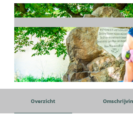
© Hann. Münden Marketing GmbH, Y-Site |
CC-BY
Overzicht
Omschrijvi