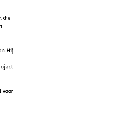
, die
n
n. Hij
roject
l voor