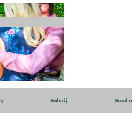
ng
Galerij
Goed o