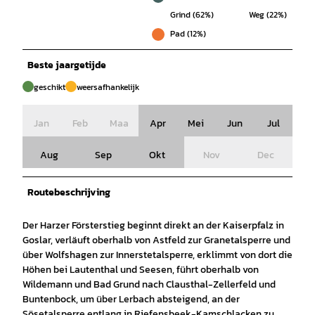
Grind (62%)
Weg (22%)
Pad (12%)
Beste jaargetijde
geschikt
weersafhankelijk
Jan
Feb
Maa
Apr
Mei
Jun
Jul
Aug
Sep
Okt
Nov
Dec
Routebeschrijving
Der Harzer Försterstieg beginnt direkt an der Kaiserpfalz in
Goslar, verläuft oberhalb von Astfeld zur Granetalsperre und
über Wolfshagen zur Innerstetalsperre, erklimmt von dort die
Höhen bei Lautenthal und Seesen, führt oberhalb von
Wildemann und Bad Grund nach Clausthal-Zellerfeld und
Buntenbock, um über Lerbach absteigend, an der
Sösetalsperre entlang in Riefensbeek-Kamschlacken zu