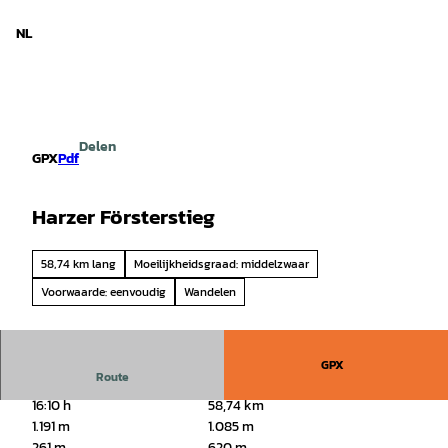
d Nedersaksen
T
o
NL
Zoeken
Menu
c
o
n
t
e
Delen
n
GPX
Pdf
t
Harzer Försterstieg
58,74 km lang
Moeilijkheidsgraad: middelzwaar
Voorwaarde: eenvoudig
Wandelen
GPX
Route
16:10 h
58,74 km
1.191 m
1.085 m
261 m
620 m