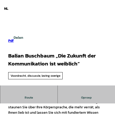
d Nedersaksen
T
o
NL
Zoeken
Menu
c
o
n
t
e
Delen
n
Pdf
t
Balian Buschbaum „Die Zukunft der
Kommunikation ist weiblich“
Voordracht, discussie, lezing overige
An diesem Abend bleibt kaum ein Auge trocken. Lachen Sie
Route
Oproep
über die kommunikativen Missverständnisse des Alltags,
staunen Sie über Ihre Körpersprache, die mehr verrät, als
Ihnen lieb ist und lassen Sie sich mit fundiertem Wissen