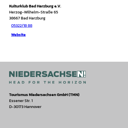
Kulturklub Bad Harzburg e.V.
Herzog-Wilhelm-Straße 65
38667
Bad Harzburg
05322/18 88
Website
Tourismus Niedersachsen GmbH (TMN)
Essener Str. 1
D-30173 Hannover