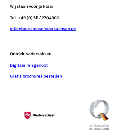
a
b
o
u
s
e
Wij staan voor je klaar
g
o
k
b
a
r
r
o
e
p
e
Tel.: +49 (0) 511 / 2704880
a
k
p
s
info@tourismusniedersachsen.de
m
t
Ontdek Nedersaksen
Digitale reisgenoot
Gratis brochures bestellen