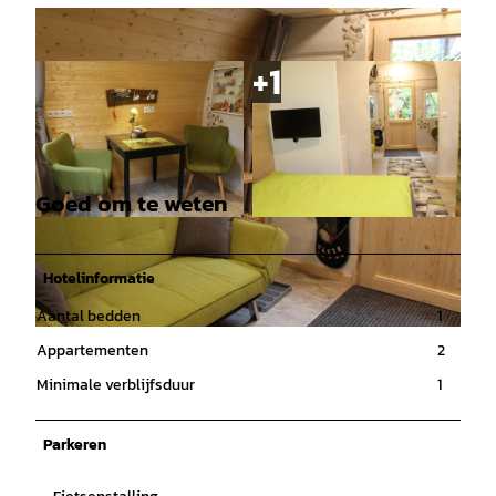
Goed om te weten
© Mittelweser-Touristik GmbH |
CC-BY
© Mittelweser-Touristik GmbH |
CC-BY
Hotelinformatie
Aantal bedden
1
© Mittelweser-Touristik GmbH |
CC-BY
Appartementen
2
Minimale verblijfsduur
1
Parkeren