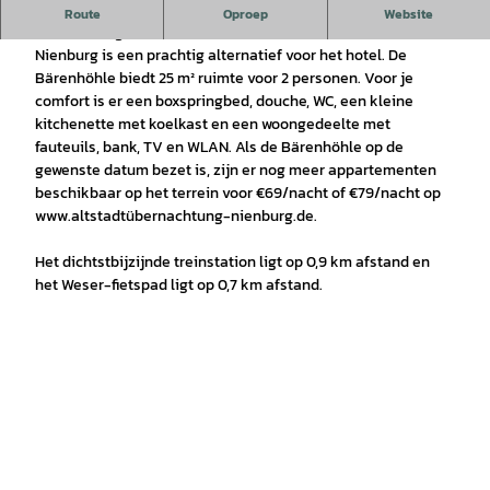
Overnachting in de stad Nienburg.
Route
Oproep
Website
Onze berengrot aan de rand van de oude binnenstad van
Nienburg is een prachtig alternatief voor het hotel. De
Bärenhöhle biedt 25 m² ruimte voor 2 personen. Voor je
comfort is er een boxspringbed, douche, WC, een kleine
kitchenette met koelkast en een woongedeelte met
fauteuils, bank, TV en WLAN. Als de Bärenhöhle op de
gewenste datum bezet is, zijn er nog meer appartementen
beschikbaar op het terrein voor €69/nacht of €79/nacht op
www.altstadtübernachtung-nienburg.de.
Het dichtstbijzijnde treinstation ligt op 0,9 km afstand en
het Weser-fietspad ligt op 0,7 km afstand.