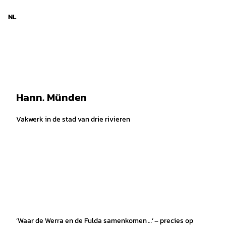
d Nedersaksen
T
© Huber Images
o
NL
Zoeken
Menu
c
o
n
t
e
n
t
Hann. Münden
Vakwerk in de stad van drie rivieren
‘Waar de Werra en de Fulda samenkomen …’ – precies op